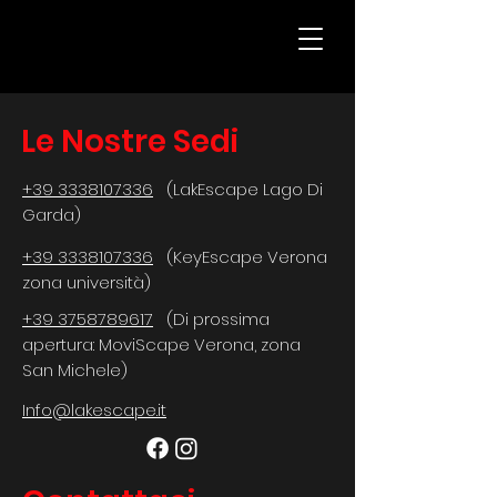
Le Nostre Sedi
+39 3338107336
(LakEscape Lago Di
Garda)
+39 3338107336
(KeyEscape Verona
zona università)
+39 3758789617
(Di prossima
apertura: MoviScape Verona, zona
San Michele)​
Info@lakescape.it