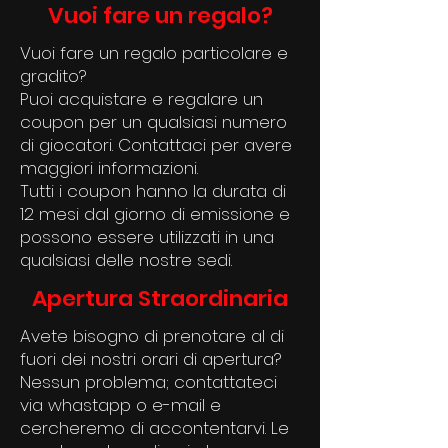
Vuoi fare un regalo?
Vuoi fare un regalo particolare e
gradito?
Puoi acquistare e regalare un
coupon per un qualsiasi numero
di giocatori. Contattaci per avere
maggiori informazioni.
Tutti i coupon hanno la durata di
12 mesi dal giorno di emissione e
possono essere utilizzati in una
qualsiasi delle nostre sedi.
Apertura Straordinaria
Avete bisogno di prenotare al di
fuori dei nostri orari di apertura?
Nessun problema; contattateci
via whastapp o e-mail e
cercheremo di accontentarvi. Le