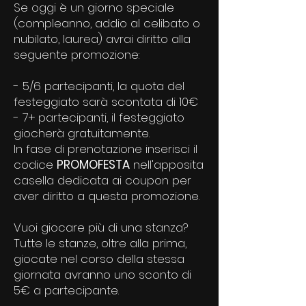
Se oggi è un giorno speciale
(compleanno, addio al celibato o
nubilato, laurea) avrai diritto alla
seguente promozione:
- 5/6 partecipanti, la quota del
festeggiato sarà scontata di 10€
- 7+ partecipanti, il festeggiato
giocherà gratuitamente.
In fase di prenotazione inserisci il
codice
PROMOFESTA
nell'apposita
casella dedicata ai coupon per
aver diritto a questa promozione.
Vuoi giocare più di una stanza?
Tutte le stanze, oltre alla prima,
giocate nel corso della stessa
giornata avranno uno sconto di
5€ a partecipante.