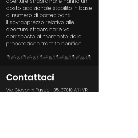
aperture straordinarie hanno un
costo addizionale stabilito in base
al numero di partecipanti.
Il sovrapprezzo relativo alle
aperture straordinarie va
corrisposto al momento della
prenotazione tramite bonifico.
Contattaci
Via Giovanni Pascoli, 35, 37010 Affi VR
+39 3338107336
(LakEscape Lago Di
Garda)
+39 3338107336
(KeyEscape Verona
zona università)