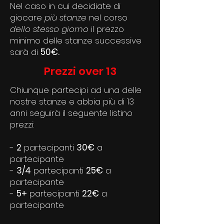
Nel caso in cui decidiate di
giocare
più stanze
nel corso
dello stesso giorno
il prezzo
minimo delle stanze successive
sarà di
50€.
Prezzi over 13
Chiunque partecipi ad una delle
nostre stanze e abbia più di 13
anni seguirà il seguente listino
prezzi:
-
2
partecipanti
30€
a
partecipante
-
3/4
partecipanti
25€
a
partecipante
-
5+
partecipanti
22€
a
partecipante